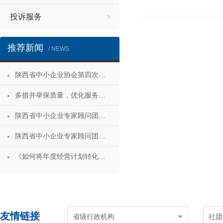
投诉服务
推荐新闻
/ NEWS
陕西省中小企业协会第四次会员代表大会暨第四届理事会第一次会议成功召开
多措并举保质量，优化服务促发展——陕西省中小企业协会“专精特新”专项服务工作推进会成功举办
陕西省中小企业专家顾问团安康服务行 活动成功举办
陕西省中小企业专家顾问团合阳服务行
《如何将年度经营计划转化为经营成果》 主题沙龙活动成功举办
友情链接
省级行政机构
社团