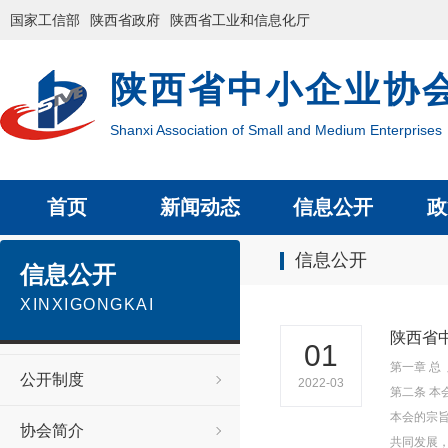
国家工信部
陕西省政府
陕西省工业和信息化厅
陕西省中小企业协
Shanxi Association of Small and Medium Enterprises
首页
新闻动态
信息公开
政
信息公开
信息公开
XINXIGONGKAI
陕西省
01
第一章 总 则
公开制度
2022-03
第二条 
本会的宗
协会简介
共同发展