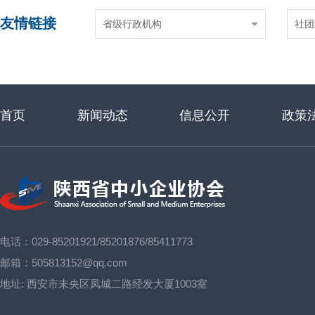
友情链接
省级行政机构
社团
首页
新闻动态
信息公开
政策
电话：029-85201921/85201876/85411773
邮箱：505813152@qq.com
地址:
西安市未央区凤城二路经发大厦1003室