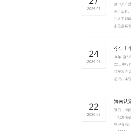
27
据中央广
2026-07
生产工具
让人工智能
多位嘉宾
今年上
24
今年1至6
2026-07
22日举
科技攻关提
箭成功实现
海南认
22
近日，海南
2026-07
一批海南
管理办法