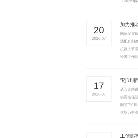
（2026
加力推
20
国家发展
2026-07
法配套制
机器人研
经济工作
“链”出
17
从会走路
2026-07
供应链促进
国芯”到
这款万有引
工信部