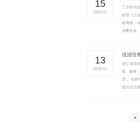
15
工业和信
2026-07
按照《工
标准级、卓
业孵化器
​法治
13
浙江省经
2026-07
督、服务、
贯”。优质
城市试点
«