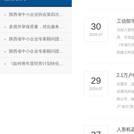
陕西省中小企业协会第四次会员代表大会暨第四届理事会第一次会议成功召开
工信部
30
多措并举保质量，优化服务促发展——陕西省中小企业协会“专精特新”专项服务工作推进会成功举办
为深入贯
2026-07
局、市场
陕西省中小企业专家顾问团安康服务行 活动成功举办
《专项行
陕西省中小企业专家顾问团合阳服务行
部建立科
《如何将年度经营计划转化为经营成果》 主题沙龙活动成功举办
2.1万
29
在重庆，迫
2026-07
优通讯科
限公司，收
户”成为“
人形机