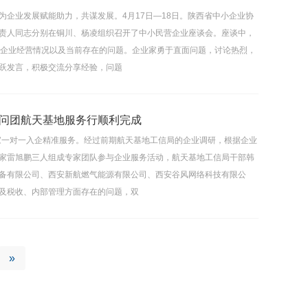
企业发展赋能助力，共谋发展。4月17日—18日。陕西省中小企业协
责人同志分别在铜川、杨凌组织召开了中小民营企业座谈会。座谈中，
、企业经营情况以及当前存在的问题。企业家勇于直面问题，讨论热烈，
跃发言，积极交流分享经验，问题
问团航天基地服务行顺利完成
家一对一入企精准服务。经过前期航天基地工信局的企业调研，根据企业
家雷旭鹏三人组成专家团队参与企业服务活动，航天基地工信局干部韩
备有限公司、西安新航燃气能源有限公司、西安谷风网络科技有限公
及税收、内部管理方面存在的问题，双
»