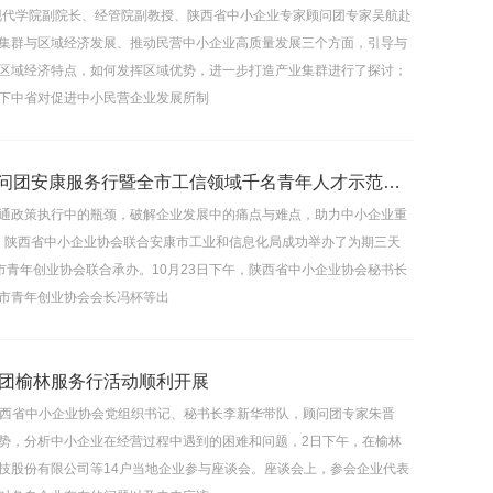
现代学院副院长、经管院副教授、陕西省中小企业专家顾问团专家吴航赴
集群与区域经济发展、推动民营中小企业高质量发展三个方面，引导与
区域经济特点，如何发挥区域优势，进一步打造产业集群进行了探讨；
下中省对促进中小民营企业发展所制
2024“一起益企”中小企业服务行动——陕西省中小企业专家顾问团安康服务行暨全市工信领域千名青年人才示范培训成功举办
通政策执行中的瓶颈，破解企业发展中的痛点与难点，助力中小企业重
日，陕西省中小企业协会联合安康市工业和信息化局成功举办了为期三天
市青年创业协会联合承办。10月23日下午，陕西省中小企业协会秘书长
市青年创业协会会长冯杯等出
团榆林服务行活动顺利开展
陕西省中小企业协会党组织书记、秘书长李新华带队，顾问团专家朱晋
势，分析中小企业在经营过程中遇到的困难和问题，2日下午，在榆林
技股份有限公司等14户当地企业参与座谈会。座谈会上，参会企业代表