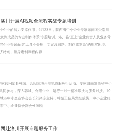
洛川开展AI视频全流程实战专题培训
小企业的智力支撑作用，6月23日，陕西省中小企业专家顾问团受洛川
意到成品的专业制作体系”专题培训。洛川县“五上”企业负责人及业务骨
层企业普遍面临“工具不会用、文案没思路、制作成本高”的现实困境。
济特点，量身定制课程内容
业专家顾问团赴韩城、合阳两地开展地市服务行活动。专家组由陕西省中小
共同参与，深入韩城、合阳企业，进行一对一精准帮扶与服务对接。10
韩城市中小企业协会会长刘尚东主持，韩城工信局党组成员、中小企业服
城市中小企业协会副会长薛晓
问团赴洛川开展专题服务工作