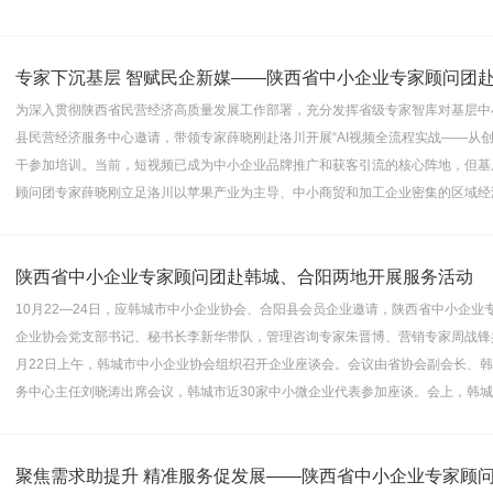
专家下沉基层 智赋民企新媒——陕西省中小企业专家顾问团赴
为深入贯彻陕西省民营经济高质量发展工作部署，充分发挥省级专家智库对基层中
县民营经济服务中心邀请，带领专家薛晓刚赴洛川开展“AI视频全流程实战——从创
干参加培训。当前，短视频已成为中小企业品牌推广和获客引流的核心阵地，但基
顾问团专家薛晓刚立足洛川以苹果产业为主导、中小商贸和加工企业密集的区域经
陕西省中小企业专家顾问团赴韩城、合阳两地开展服务活动
10月22—24日，应韩城市中小企业协会、合阳县会员企业邀请，陕西省中小企
企业协会党支部书记、秘书长李新华带队，管理咨询专家朱晋博、营销专家周战锋
月22日上午，韩城市中小企业协会组织召开企业座谈会。会议由省协会副会长、
务中心主任刘晓涛出席会议，韩城市近30家中小微企业代表参加座谈。会上，韩
聚焦需求助提升 精准服务促发展——陕西省中小企业专家顾