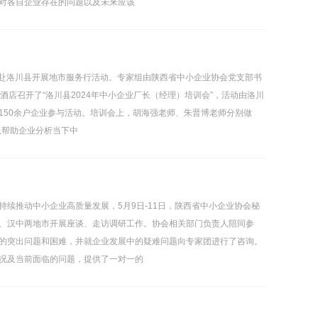
对各自企业存在的问题以及未来应该
团赴洛川县开展地市服务行活动。专家组由陕西省中小企业协会党支部书
店召开了“洛川县2024年中小企业厂长（经理）培训会”，活动由洛川
150余户企业参与活动。培训会上，胡海强老师、朱晋博老师分别做
从帮助企业分析当下中
续推动中小企业高质量发展，5月9日-11日，陕西省中小企业协会秘
、汉中两地市开展座谈、走访调研工作。协会相关部门负责人陪同参
的突出问题和困难，并就企业发展中的疑难问题向专家团进行了咨询。
况及当前面临的问题，提供了一对一的