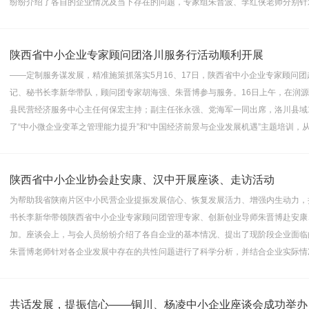
纷纷介绍了各自的企业情况及当下存在的问题，专家组朱晋波、李红侠老师分别针
陕西省中小企业专家顾问团洛川服务行活动顺利开展
——定制服务谋发展，精准施策抓落实5月16、17日，陕西省中小企业专家顾问
记、秘书长李新华带队，顾问团专家胡海强、朱晋博参与服务。16日上午，在润源酒
县民营经济服务中心主任何保宏主持；副主任张永强、党海军一同出席，洛川县域
了“中小微企业变革之管理能力提升”和“中国经济前景与企业发展机遇”主题培训，
陕西省中小企业协会赴安康、汉中开展座谈、走访活动
为帮助我省陕南片区中小民营企业提振发展信心、恢复发展活力、增强内生动力，持
书长李新华带领陕西省中小企业专家顾问团管理专家、创新创业导师朱晋博赴安康
加。座谈会上，与会人员纷纷介绍了各自企业的基本情况、提出了现阶段企业面临
朱晋博老师针对各企业发展中存在的共性问题进行了科学分析，并结合企业实际情
共话发展，提振信心——铜川、杨凌中小企业座谈会成功举办