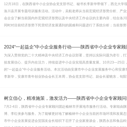
12月18日，在陕西省中小企业协会党支部书记、秘书长李新华带领下，西北大学
洛川县开展专题培训服务活动。活动中，吴航老师从当前宏观经济形势分析、产业
会企业了解当前国内外宏观经济形势以及中央经济工作会议的主要内容，结合洛川
同时对目前经济形势下民营经济发展遇到的困难和问题进行了系统分析；当前形势
为深入贯彻党的二十大精神及中央经济工作会议部署，坚持以实际问题为牵引，打
拾发展信心、提升内在活力，持续促进中小企业实现高质量发展。10月23—25
的“一起益企”中小企业服务活动。本次活动由安康市中小企业发展服务中心和安康
李新华，安康市青年创业协会会长王本周，协会党支部书记、副会长翟晓东，旬阳
树立信心，精准施策，激发活力——陕西省中小企业专家顾问
7月2-4日，陕西省中小企业专家顾问团赴榆林市开展地市服务行活动。专家组由
博、李红侠参与服务。为了能够更好地了解榆林中小企业当前的市场环境和发展态
市中小企业发展促进会贺国友会长组织下召开了企业家座谈会，陕西永吉和食品科