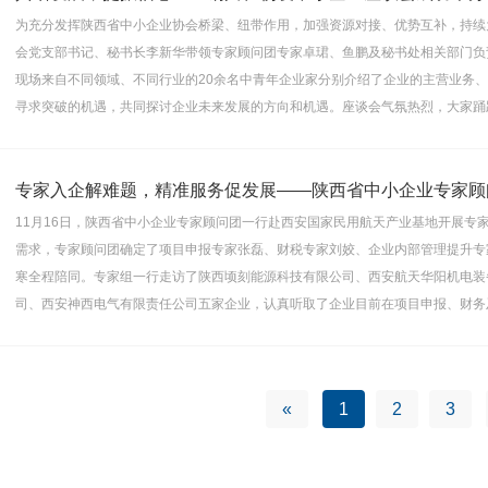
为充分发挥陕西省中小企业协会桥梁、纽带作用，加强资源对接、优势互补，持续为
会党支部书记、秘书长李新华带领专家顾问团专家卓珺、鱼鹏及秘书处相关部门负
现场来自不同领域、不同行业的20余名中青年企业家分别介绍了企业的主营业务
寻求突破的机遇，共同探讨企业未来发展的方向和机遇。座谈会气氛热烈，大家踊
专家入企解难题，精准服务促发展——陕西省中小企业专家顾
11月16日，陕西省中小企业专家顾问团一行赴西安国家民用航天产业基地开展专
需求，专家顾问团确定了项目申报专家张磊、财税专家刘姣、企业内部管理提升专
寒全程陪同。专家组一行走访了陕西顷刻能源科技有限公司、西安航天华阳机电装
司、西安神西电气有限责任公司五家企业，认真听取了企业目前在项目申报、财务
«
1
2
3