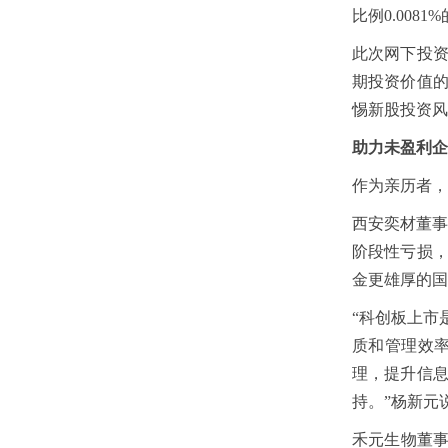
比例0.008
此次网下投资
期投资价值
惕新股投资风
助力未盈利企
作为亲历者，
西安奕材董事
阶段性亏损
金更雄厚的国
“科创板上市
质和管理效
理，提升信
持。”杨新元
禾元生物董事