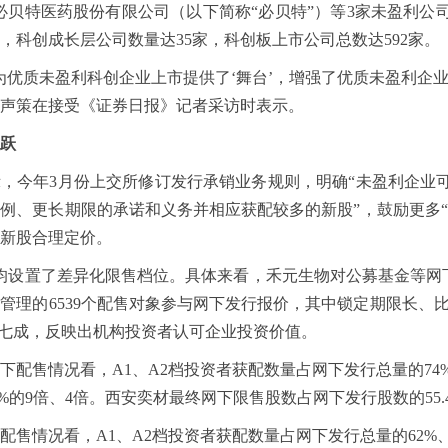
必贝特医药股份有限公司（以下简称“必贝特”）等3家未盈利
，科创成长层公司数量达35家，科创板上市公司总数达592家。
为优质未盈利科创企业上市提供了‘舞台’，增强了优质未盈利企
声策在接受《证券日报》记者采访时表示。
跃
，今年3月份上交所修订发行承销业务规则，明确“未盈利企业
例、更长期限的承诺和义务并相应获配较多的新股”，鼓励更多
新股合理定价。
均设置了差异化限售档位。具体来看，禾元生物对公募基金等网下
管理的6539个配售对象参与网下发行报价，其中锁定期限长、比
逾七成，反映出机构投资者认可企业投资价值。
配售情况看，A1、A2档投资者获配数量占网下发行总量的74%、22
76%的9倍、4倍。西安奕材最终网下限售股数占网下发行股数的55.
售情况看，A1、A2档投资者获配数量占网下发行总量的62%、30%