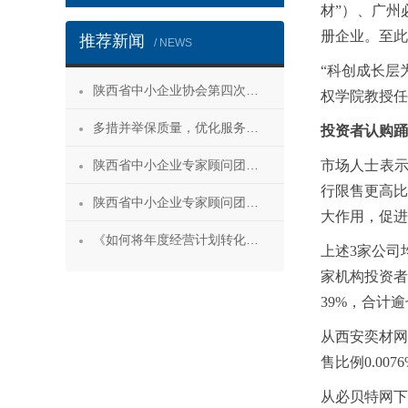
材”）、广州
册企业。至此
推荐新闻
/ NEWS
“科创成长层
陕西省中小企业协会第四次会员代表大会暨第四届理事会第一次会议成功召开
权学院教授任
多措并举保质量，优化服务促发展——陕西省中小企业协会“专精特新”专项服务工作推进会成功举办
投资者认购踊
陕西省中小企业专家顾问团安康服务行 活动成功举办
市场人士表示
行限售更高比
陕西省中小企业专家顾问团合阳服务行
大作用，促进
《如何将年度经营计划转化为经营成果》 主题沙龙活动成功举办
上述3家公司
家机构投资者
39%，合计
从西安奕材网下
售比例0.00
从必贝特网下配