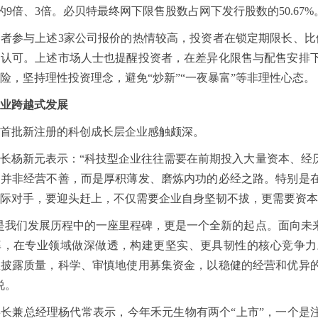
1%的9倍、3倍。必贝特最终网下限售股数占网下发行股数的50.67%
者参与上述3家公司报价的热情较高，投资者在锁定期限长、比
的认可。上述市场人士也提醒投资者，在差异化限售与配售安排
险，坚持理性投资理念，避免“炒新”“一夜暴富”等非理性心态。
业跨越式发展
首批新注册的科创成长层企业感触颇深。
长杨新元表示：“科技型企业往往需要在前期投入大量资本、经
，并非经营不善，而是厚积薄发、磨炼内功的必经之路。特别是
际对手，要迎头赶上，不仅需要企业自身坚韧不拔，更需要资本
是我们发展历程中的一座里程碑，更是一个全新的起点。面向未
率，在专业领域做深做透，构建更坚实、更具韧性的核心竞争力
息披露质量，科学、审慎地使用募集资金，以稳健的经营和优异
说。
长兼总经理杨代常表示，今年禾元生物有两个“上市”，一个是