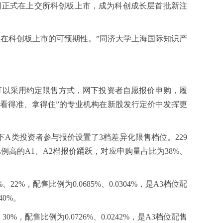
公司正式在上交所科创板上市，成为科创成长层首批新注
业在科创板上市的可预期性。”同济大学上海国际知识产
可以采用约定限售方式，网下投资者自愿报价申购，履
“看得准、拿得住”的专业机构在新股发行定价中发挥更
A类投资者参与报价设置了3档差异化限售档位。229
例高的A1、A2档报价踊跃，对应申购量占比为38%、
%，配售比例为0.0685%、0.0304%，是A3档位配
40%。
，配售比例为0.0726%、0.0242%，是A3档位配售