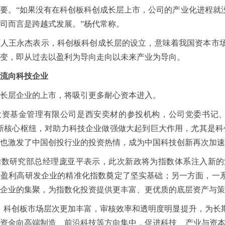
要。“如果没有在科创板科创成长层上市，公司的产业化进程就
司而言是跨越式发展。”杨代常称。
荐人王永杰表示，科创板科创成长层的设立，意味着我国资本市
变，即从过去以盈利为导向走向以未来产业为导向。
流向科技企业
长层企业的上市，将吸引更多耐心资本进入。
投资基金管理有限公司是西安奕材的参投机构，公司党委书记、
新核心枢纽，对助力科技企业做强做大起到巨大作用，尤其是科创
也激发了中国创投行业的投资热情，成为中国科技创新再次加速
指数研究部总经理庞亚平表示，此次新政将为指数体系注入新的
盈利高研发企业的精准化指数奠定了坚实基础；另一方面，一系
企业的集聚，为指数化投资提供更丰富、更优质的底层资产与策
，科创板市场层次更加丰富，审核效率和透明度明显提升，为长
资金向高端制造、前沿科技等方向集中，促进科技、产业与资本