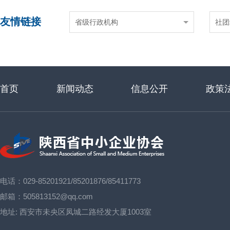
友情链接
省级行政机构
社团
首页
新闻动态
信息公开
政策
电话：029-85201921/85201876/85411773
邮箱：505813152@qq.com
地址:
西安市未央区凤城二路经发大厦1003室