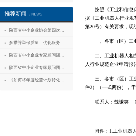
按照《工业和信息化
推荐新闻
/ NEWS
据《工业机器人行业规范
第20号）有关要求，
陕西省中小企业协会第四次会员代表大会暨第四届理事会第一次会议成功召开
一、各市（区）工
多措并举保质量，优化服务促发展——陕西省中小企业协会“专精特新”专项服务工作推进会成功举办
陕西省中小企业专家顾问团安康服务行 活动成功举办
二、工业机器人相
人行业规范企业申请报
陕西省中小企业专家顾问团合阳服务行
三、各市（区）工
《如何将年度经营计划转化为经营成果》 主题沙龙活动成功举办
件2）（一式两份），于
联系人：魏谦笑 029-6
附件：
1.工业机器