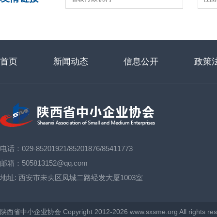
首页
新闻动态
信息公开
政策
电话：029-85201921/85201876/85411773
邮箱：505813152@qq.com
地址:
西安市未央区凤城二路经发大厦1003室
陕西省中小企业协会 Copyright 2012-2026 www.sxsme.org All rights re