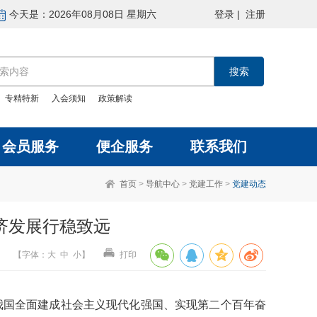
今天是：2026年08月08日 星期六
登录
|
注册
：
专精特新
入会须知
政策解读
会员服务
便企服务
联系我们
首页
>
导航中心
>
党建工作
>
党建动态
济发展行稳致远
【
字体
：
大
中
小
】
打印
我国全面建成社会主义现代化强国、实现第二个百年奋