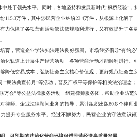
济体中处于领先水平。同时，各地坚持和发展新时代“枫桥经验”，
纷115.3万件，其中涉民营企业纠纷23.4万件，从根源上化
既有力保障了各项营商活动依法依规顺利进行，又有效提升了各
。
培育，营造企业学法知法用法良好氛围。市场经济倡导“有约必
法治化轨道上开展生产经营活动，各项营商活动才能顺利进行。
能够降低交易成本，弘扬社会主义核心价值观，更好规范社会主
周”“民法典宣传月”等活动，普及产权平等保护等相关法治理念
所联万会”等公益法律服务活动，组建律师服务团，帮助企业防
对律师、企业法律顾问业务的指导，累计组织出版80多个律师
助力提升专业服务水平。经过不懈努力，民营企业的守法意识得
明、可预期的法治化营商环境促进民营经济高质量发展