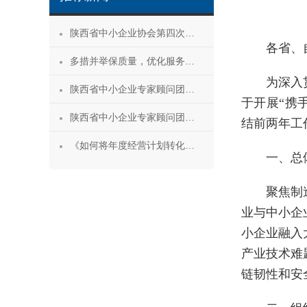
陕西省中小企业协会第四次会员代表大会暨第四届理事会第一次会议成功召开
各省、
多措并举保质量，优化服务促发展——陕西省中小企业协会“专精特新”专项服务工作推进会成功举办
为深入
陕西省中小企业专家顾问团安康服务行 活动成功举办
于开展“携手
陕西省中小企业专家顾问团合阳服务行
结前两年工
《如何将年度经营计划转化为经营成果》 主题沙龙活动成功举办
一、总
聚焦制
业与中小企
小企业融入
产业技术难
链韧性和安