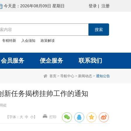
今天是：2026年08月09日 星期日
登录
|
注册
：
专精特新
入会须知
政策解读
会员服务
便企服务
联系我们
首页
>
导航中心
>
新闻动态
>
通知公告
备创新任务揭榜挂帅工作的通知
利用处
【
字体
：
大
中
小
】
打印