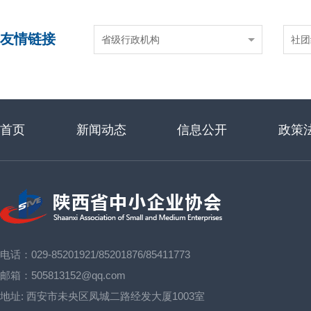
友情链接
省级行政机构
社团
首页
新闻动态
信息公开
政策
电话：029-85201921/85201876/85411773
邮箱：505813152@qq.com
地址:
西安市未央区凤城二路经发大厦1003室