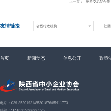
上一篇：
座谈交流促合作 携手并肩谋惠企——平
友情链接
省级行政机构
社团
首页
新闻动态
信息公开
政策
电话：029-85201921/85201876/85411773
邮箱：505813152@qq.com