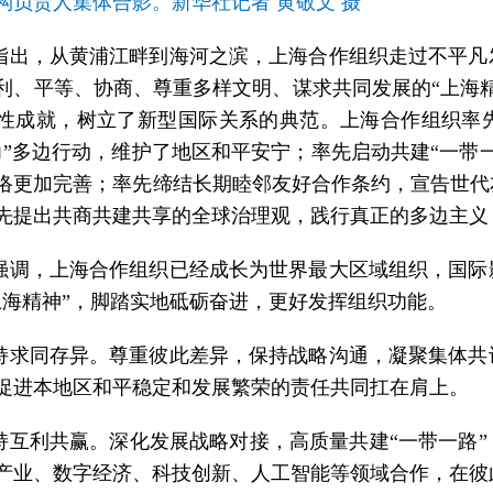
构负责人集体合影。新华社记者 黄敬文 摄
指出，从黄浦江畔到海河之滨，上海合作组织走过不平凡
利、平等、协商、尊重多样文明、谋求共同发展的“上海
性成就，树立了新型国际关系的典范。上海合作组织率
力”多边行动，维护了地区和平安宁；率先启动共建“一带
络更加完善；率先缔结长期睦邻友好合作条约，宣告世代
先提出共商共建共享的全球治理观，践行真正的多边主义
强调，上海合作组织已经成长为世界最大区域组织，国际
上海精神”，脚踏实地砥砺奋进，更好发挥组织功能。
持求同存异。尊重彼此差异，保持战略沟通，凝聚集体共
促进本地区和平稳定和发展繁荣的责任共同扛在肩上。
持互利共赢。深化发展战略对接，高质量共建“一带一路
产业、数字经济、科技创新、人工智能等领域合作，在彼