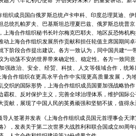
表题为《牢记初心使命 开创美好未来》的重要讲话。新华
作组织成员国白俄罗斯总统卢卡申科、印度总理莫迪、伊
坦总统扎帕罗夫、巴基斯坦总理夏巴兹、俄罗斯总统普京
，上海合作组织秘书长叶尔梅克巴耶夫、地区反恐怖机构
推动上海合作组织发展所作贡献和担任轮值主席国期间卓
就下阶段合作提出建议。各方一致认为，同中国共建“一
议为动荡不安的世界带来确定性、稳定性。各方一致同意
加强政治、安全、经贸、科技、人文等领域合作，统筹
上海合作组织在更高水平合作中实现更高质量发展，为
乱交织的国际形势，上海合作组织成员国要加强战略协作
边霸权、反对保护主义，完善全球治理体系，维护国际公
大贡献，展现了中国人民的英勇顽强和坚韧不拔，值得永
领导人签署并发表《上海合作组织成员国元首理事会天津宣言》
略》，发表关于第二次世界大战胜利和联合国成立80周
济、人文合作和组织建设等24份成果文件。